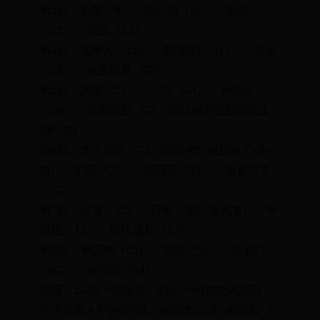
第3档：希腊（9）、意大利（10）、德国
（11）、巴西（13）
第4档：加拿大（15）、委内瑞拉（17）、黑山
（18）、波多黎各（20）
第5档：伊朗（22）、芬兰（24）、新西兰
（26）、拉脱维亚（29，因同洲分组回避而上
调一档）
第6档：多米尼加（23，因同洲分组回避下调一
档）、中国（27）、墨西哥（31）、格鲁吉亚
（32）
第7档：约旦（33）、日本（36，东道主）、安
哥拉（41）、科特迪瓦（42）
第8档：黎巴嫩（43）、埃及（55）、南苏丹
（62）、佛得角（64）
按照：1458一组抽签，2367一组抽签的原则，
菲律宾进入A组或B组，美国进入C组或D组，日