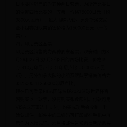
日本赛区销售的为五种两日套票，为所选比赛日
的全部四场比赛的一等票，价格75000日元（约
3800人民币），每人限购八套。另外斯洛文尼
亚小组赛跟队票销售价格为150000日元（一等
票）。
四，印尼赛区套票：
印尼赛区销售的为两种周末套票，观赛时间为8
月26和27日或9月2和3日的四场比赛，价格45
万-810万印尼卢比（1印尼卢比 = 0.0005人民
币）。另外加拿大队的小组赛跟队票销售价格为
3375000-11250000印尼卢比。
现在已可登录FIBA国际篮联2023篮球世界杯官
网购买以上球票，没有购买张数限制。付款可用
VISA或万事达卡支付，购买成功后会收到一封
确认邮件，邮件中的二维码可打印或在手机中展
示作为入场凭证。六月将邮件告知购票者所购买