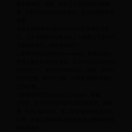
票和菲律宾，日本，印尼三个主办地的几种套
票。4月29日抽签仪式结束后，将开始销售单场
球票。
本届世界杯将于8月23-9月10日在菲律宾马尼
拉，日本冲绳和印尼雅加达三个国家三个城市的
五座球馆举行。具体情况如下：
1.菲律宾马尼拉Philippine Arena：容量52000，
世界上最大的室内体育馆，位于马尼拉以北30公
里的布拉干，将举办四场四分之一决赛，四场5-
8名排位赛，两场半决赛，三四名决赛和决赛共
12场比赛。
2.菲律宾马尼拉Araneta Coliseum：容量
14360，位于马尼拉东北8公里的奎松市，承办
第一阶段A组和B组，第二阶段I组和M组共20场
比赛，东道主菲律宾队的全部五场小组赛都在此
体育馆进行。