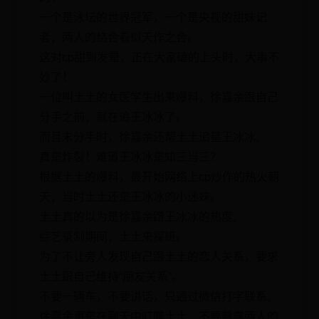
一个是泳坛的世界冠军，一个是央视的甜妹记
者，两人的结合看似天作之合。
这对cp甜到发晕，正在大家磕的上头时，大事不
妙了！
一位叫土土的女医学生出来爆料，徐嘉余跟自己
分手之前，就在追王冰冰了。
而且未分手时，徐嘉余还帮土土追星王冰冰。
真是炸裂！难道王冰冰是知三当三？
根据土土的爆料，最开始网络上cp炒作的热火朝
天，当时土土还是王冰冰的小迷妹。
土土真的以为是徐嘉余蹭王冰冰的热度。
综艺录制期间，土土来探班。
为了不让旁人发现自己跟土土的恋人关系，要求
土土跟自己维持“朋友关系”。
不要一辆车，不要讲话，只通过微信打字联系。
徐嘉余更是在聊天中叮嘱土土，不要暴露两人的