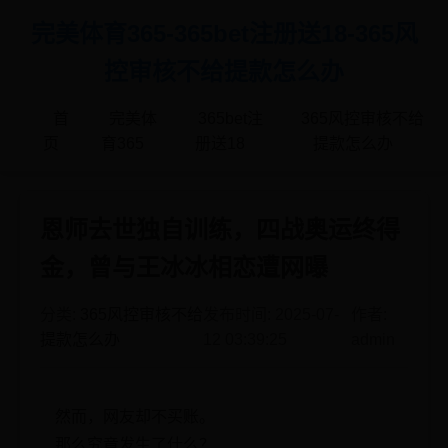
完美体育365-365bet注册送18-365风
控审核不给提款怎么办
首
完美体
365bet注
365风控审核不给
页
育365
册送18
提款怎么办
恩师去世独自训练，四战奥运终得
金，曾与王冰冰相恋遭网曝
分类:
365风控审核不给
发布时间: 2025-07-
作者:
提款怎么办
12 03:39:25
admin
然而，网友却不买账。
那么究竟发生了什么？