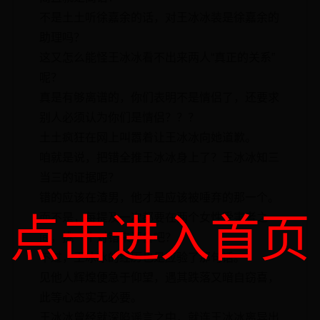
不是土土听徐嘉余的话，对王冰冰装是徐嘉余的
助理吗？
这又怎么能怪王冰冰看不出来两人“真正的关系”
呢？
真是有够离谱的，你们表明不是情侣了，还要求
别人必须认为你们是情侣？？？
土土疯狂在网上叫嚣着让王冰冰向她道歉。
咱就是说，把错全推王冰冰身上了？王冰冰知三
当三的证据呢？
错的应该在渣男，他才是应该被唾弃的那一个。
点击进入首页
而不是，每提及一次都要在两个女性受害者之
间，挑一个对错来评价吧？
不过，王冰冰的经历也是应验了那句话。
见他人辉煌便急于仰望，遇其跌落又暗自窃喜，
此等心态实无必要。
王冰冰曾经就深陷谣言之中，就连王冰冰离异出