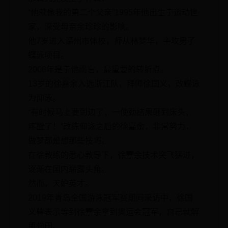
“他就像我的第二个父亲”1995年他出生于运动世
家，深受母亲余珍珍的影响。
他7岁进入温州市体校，师从林梦华，主攻男子
蝶泳项目。
2008年是于他而言，最重要的转折点。
13岁的徐嘉余入选浙江队，拜师徐国义，改蝶泳
为仰泳。
“有时候马上要到边了，一使劲结果砸到床头，
疼醒了！”改练仰泳之后的徐嘉余，非常努力，
做梦都是想那些技巧。
在徐教练的悉心教导下，徐嘉余技术突飞猛进，
逐渐在国内崭露头角。
然而，天妒英才。
2019年青岛全国游泳冠军赛期间采访中，徐国
义曾表示等到徐嘉余拿到奥运会冠军，自己就解
甲归田。