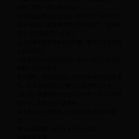
关系，因为不想让冰冰伤心？
后面更是拒绝跟土土约会，因为土土不打扰自己
跟冰冰吃饭，更是用“我晚上早点回来”、“我超级
爱你”这种话来表示“感谢”？
土土陪着徐嘉余各种参加比赛，看的出来曾经两
人多么恩爱。
徐嘉余在女友回国的时候，将自己存了一年的礼
物都打包给了女友。
春节期间，明明是同城，却27次拒绝见女朋友家
长，并且连续在两人的聊天记录中提到冰冰。
2月7日，徐嘉余终于说出自己想和王冰冰谈恋爱
的言论，还表示自己很焦虑。
土土提及三人吃饭时，自己和徐嘉余穿了情侣
装。
骂王冰冰眼瞎，暗指王冰冰知三当三。
简直就是离谱！