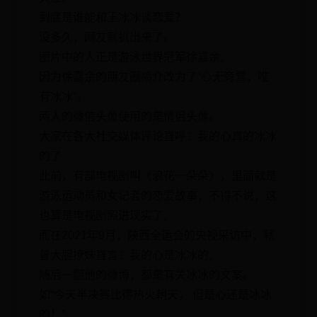
到底是谁能和王冰冰谈恋爱？
没多久，网友就扒出来了。
图片中的人正是游泳世界冠军徐嘉余。
因为徐嘉余的朋友圈简介改为了“心无旁骛，唯
有冰冰”。
两人的微信头像使用的是情侣头像。
大家在各大社交媒体评论直呼：我的心真的冰冰
的了
此前，有部电视剧叫《浪花一朵朵》，里面就是
游泳运动员和女记者的恋爱故事，不得不说，这
也算是电视剧照进现实了。
而在2021年9月，陕西全运会的央视采访中，就
曾大胆撩妹直言：我的心是冰冰的。
随后一翻他的微博，都是有关冰冰的文案。
如“今天半决赛比得热火朝天， 但是心还是冰冰
的！”