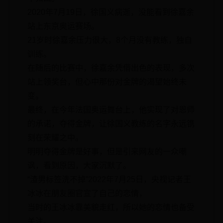
2020年7月19日，徐国义病逝，没能看到徐嘉余
站上东京奥运赛场。
21岁时徐嘉余压力很大，8个月没有教练，独自
训练。
在随后的比赛中，徐嘉余凭借出色的表现，多次
站上领奖台，但心中那份对金牌的渴望始终未
变。
最终，在今年法国奥运舞台上，他实现了对恩师
的承诺，夺得金牌，让徐国义教练的名字永远镌
刻在荣耀之中。
明明夺得金牌是好事，但是引来网友的一众嘲
讽，看到原因，大家沉默了。
“渣男标签洗不掉”2022年7月25日，央视记者王
冰冰在朋友圈官宣了自己的恋情，
当时的王冰冰靠美貌走红，所以她的恋情也备受
关注。